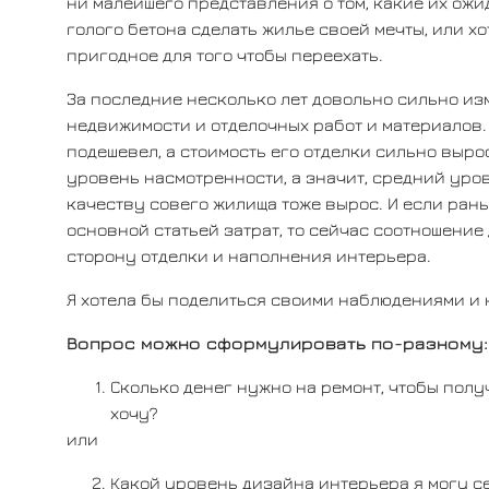
ни малейшего представления о том, какие их ожид
голого бетона сделать жилье своей мечты, или хот
пригодное для того чтобы переехать.
За последние несколько лет довольно сильно из
недвижимости и отделочных работ и материалов. 
подешевел, а стоимость его отделки сильно выро
уровень насмотренности, а значит, средний уро
качеству совего жилища тоже вырос. И если ран
основной статьей затрат, то сейчас соотношени
сторону отделки и наполнения интерьера.
Я хотела бы поделиться своими наблюдениями и 
Вопрос можно сформулировать по-разному:
Сколько денег нужно на ремонт, чтобы получ
хочу?
или
Какой уровень дизайна интерьера я могу с