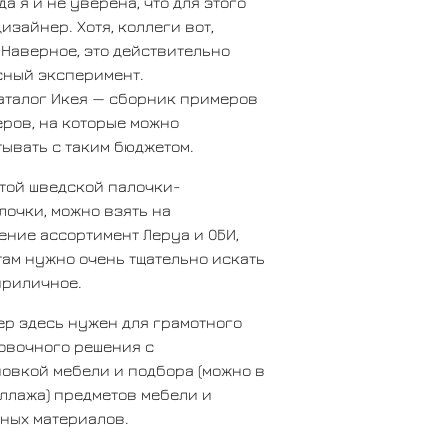
 да я и не уверена, что для этого
изайнер. Хотя, коллеги вот,
 Наверное, это действительно
сный эксперимент.
аталог Икея — сборник примеров
ров, на которые можно
ывать с таким бюджетом.
той шведской палочки-
очки, можно взять на
ние ассортимент Леруа и ОБИ,
там нужно очень тщательно искать
приличное.
р здесь нужен для грамотного
овочного решения с
овкой мебели и подбора (можно в
ллажа) предметов мебели и
ных материалов.