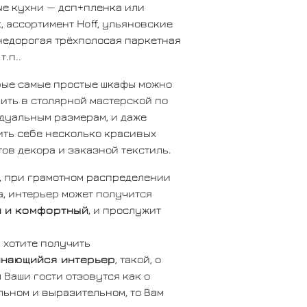
ые кухни — дсп+пленка или
, ассортимент Hoff, ульяновские
недорогая трёхполосая паркетная
т.п..
рые самые простые шкафы можно
ить в столярной мастерской по
дуальным размерам, и даже
ить себе несколько красивых
ов декора и заказной текстиль.
, при грамотном распределении
, интерьер может получится
 и комфортный
, и прослужит
 хотите получить
нающийся интерьер
, такой, о
 Ваши гости отзовутся как о
ьном и выразительном, то Вам