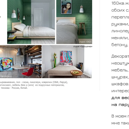
160кв.м
обоих с
перепл
руками,
линолеу
меняли,
бетону,
Декора
неошту
мебель,
шнурах,
шкафов.
интерес
для ве
на пар
В моем 
мне так