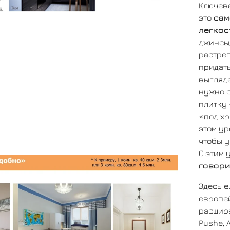
Ключева
это
сам
легкос
джинсы,
растре
придать
выгляде
нужно 
плитку
«под хр
этом ур
чтобы у
С этим
говори
Здесь е
европей
расшир
Pushe, 