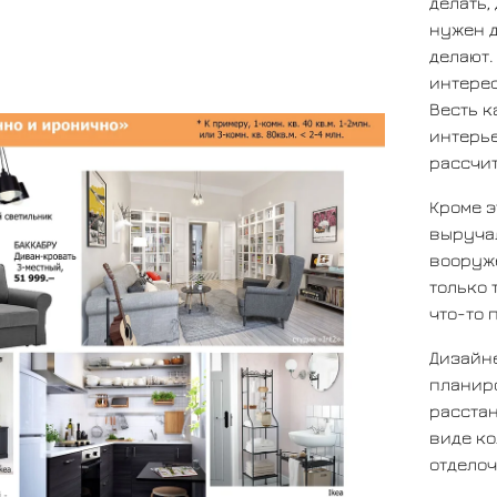
делать,
нужен д
делают.
интере
Весть к
интерье
рассчит
Кроме э
выручал
вооруже
только 
что-то 
Дизайне
планир
расстан
виде ко
отделоч