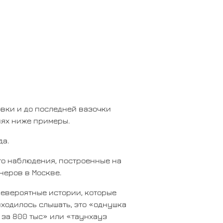
ровки и до последней вазочки
иях ниже примеры.
да.
то наблюдения, построенные на
неров в Москве.
невероятные истории, которые
ходилось слышать, это «однушка
. за 800 тыс» или «таунхауз