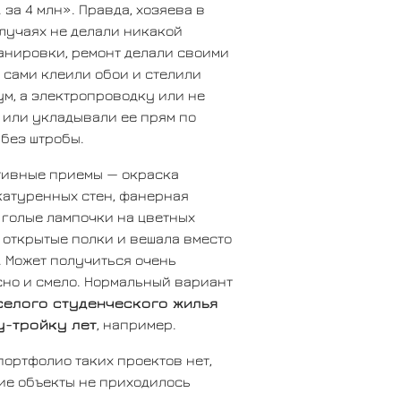
. за 4 млн». Правда, хозяева в
лучаях не делали никакой
анировки, ремонт делали своими
 сами клеили обои и стелили
м, а электропроводку или не
 или укладывали ее прям по
 без штробы.
тивные приемы — окраска
катуренных стен, фанерная
 голые лампочки на цветных
 открытые полки и вешала вместо
 Может получиться очень
но и смело. Нормальный вариант
селого студенческого жилья
у-тройку лет
, например.
портфолио таких проектов нет,
ие объекты не приходилось