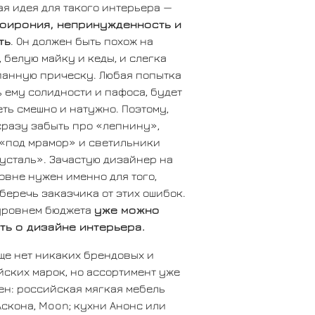
я идея для такого интерьера —
оирония, непринужденность и
ть
. Он должен быть похож на
 белую майку и кеды, и слегка
панную прическу. Любая попытка
 ему солидности и пафоса, будет
ть смешно и натужно. Поэтому,
сразу забыть про «лепнину»,
 «под мрамор» и светильники
усталь». Зачастую дизайнер на
овне нужен именно для того,
беречь заказчика от этих ошибок.
 уровнем бюджета
уже можно
ть о дизайне интерьера.
ще нет никаких брендовых и
ских марок, но ассортимент уже
ен: российская мягкая мебель
Аскона, Moon; кухни Анонс или